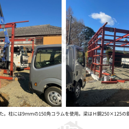
。柱には9ｍｍの150角コラムを使用。梁はＨ鋼250×125