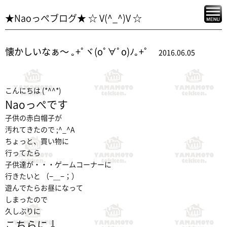
★Naoっぺブログ★ ☆ V(^_^)V ☆
懐かしいなぁ〜 ｡+ﾟヾ(oﾟ∀ﾟo)ﾉ｡+ﾟ
2016.06.05
こんにちは (*^^*)
Naoっぺです
子供の赤白帽子が
汚れてきたので ;^_^A
ちょっと、買い物に
行ってたら
子供達が・・・ゲームコーナーに
行きたいと （−＿−；）
遊んでたらお昼になって
しまったので
久しぶりに
こちらに ⇩