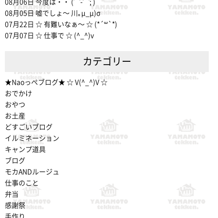
08月06日
今度は・・ (⌒-⌒; )
08月05日
嘘でしょ〜 川｡μ_μ)σ
07月22日
☆ 有難いなぁ〜 ☆ (*´꒳`*)
07月07日
☆ 仕事で ☆ (^_^)v
カテゴリー
★Naoっぺブログ★ ☆ V(^_^)V ☆
おでかけ
おやつ
お土産
どすごいブログ
イルミネーション
キャンプ道具
ブログ
モカANDルージュ
仕事のこと
弁当
感謝祭
手作り