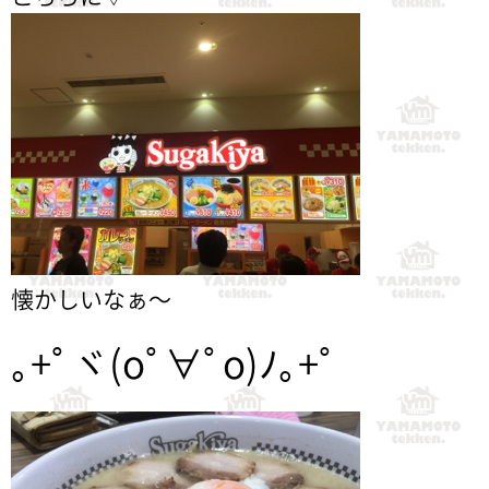
懐かしいなぁ〜
｡+ﾟヾ(oﾟ∀ﾟo)ﾉ｡+ﾟ