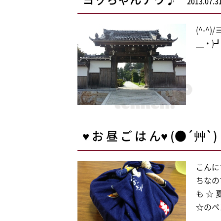
2013.07.3
(^-
＿・)
♥ お 昼 ご は ん♥ (●´艸`)
こんにち
ちなの
も ☆ 
☆のペ