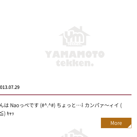
013.07.29
は Naoっぺです (#^.^#) ちょっと…⇩ カンパァ〜ィイ (
) ｷｬｯ
More