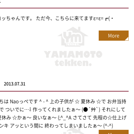
1
^)/ヨッちゃんです。 ただ今、こちらに来てますε=ε=┏(・
┛
More
2013.07.31
は Naoっぺです ^ - ^ 上の子供が ☆ 夏休み ☆で お弁当持
で ついでに…⇩ 作ってくれましたぁ〜 (●´艸`) それにして
夏休み ☆かぁ〜 良いなぁ〜 (;^_^A さてさて 先程の☆仕上げ
ンキ アッという間に 終わってしまいましたぁ〜 (^-^)