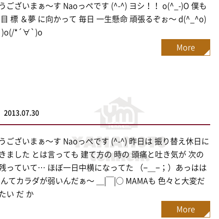
ございまぁ〜す Naoっぺです (^-^) ヨシ！！ o(^_-)O 僕も
目 標 ＆夢 に向かって 毎日 一生懸命 頑張るぞぉ〜 d(^_^o)
`)o(/*´∀`)o
More
2013.07.30
うございまぁ〜す Naoっぺです (^-^) 昨日は 振り替え休日に
きました とは言っても 建て方の 時の 頭痛と吐き気が 次の
残っていて… ほぼ一日中横になってた （−＿−；）あっはは
なんてカラダが弱いんだぁ〜 ＿|￣|○ MAMAも 色々と大変だ
たい だ か
More