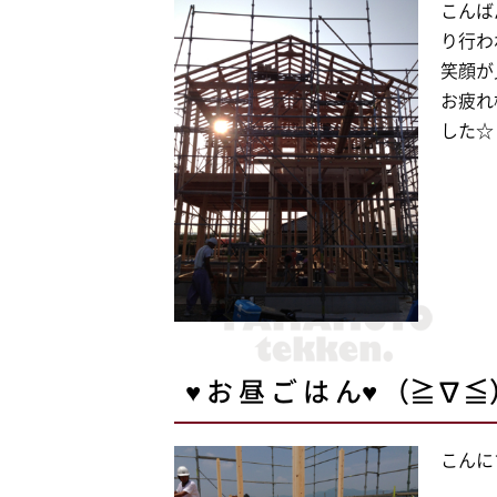
こんば
り行わ
笑顔が
お疲れ
した☆
♥ お 昼 ご は ん♥ （≧∇
こんにち