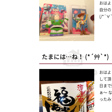
おはよう
自分の 
(/*´∀
たまには…ね！ (*´艸`*)
おはよ
して頂
日まで
ぁ〜 
ったみ