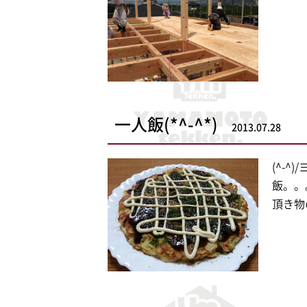
一人飯(*^-^*)
2013.07.28
(^-
飯。。
頂き物の