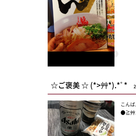
☆ご褒美 ☆ (*>艸*).*ﾟ*
2
こんばん
●≧艸≦