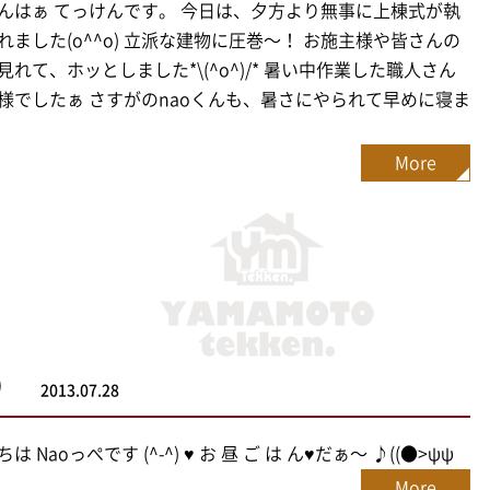
んはぁ てっけんです。 今日は、夕方より無事に上棟式が執
れました(o^^o) 立派な建物に圧巻〜！ お施主様や皆さんの
見れて、ホッとしました*\(^o^)/* 暑い中作業した職人さん
様でしたぁ さすがのnaoくんも、暑さにやられて早めに寝ま
More
≦）
2013.07.28
は Naoっぺです (^-^) ♥ お 昼 ご は ん♥だぁ〜 ♪((●>ψψ
More