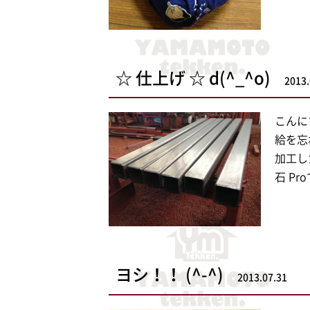
☆ 仕上げ ☆ d(^_^o)
2013.
こんにち
給を忘
加工し
石 Pr
ヨシ！！ (^-^)
2013.07.31