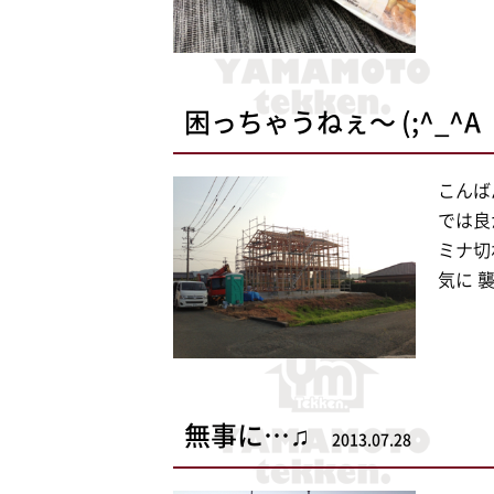
困っちゃうねぇ〜 (;^_^A
こんばん
では良
ミナ切れ
気に 
無事に…♫
2013.07.28