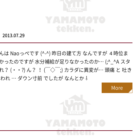
2013.07.29
は Naoっぺです (^-^) 昨日の建て方 なんですが ４時位ま
かったのですが 水分補給が足りなかったのか… (;^_^A スタ
？ (・・?) ん？ ！ (￣◇￣;) カラダに異変が… 頭痛 と 吐き
襲われ … ダウン寸前 でしたが なんとか ⇩
More