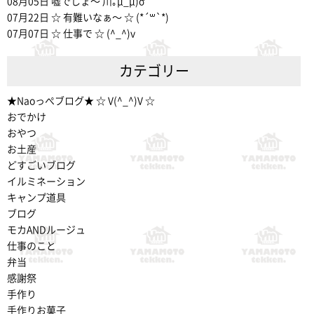
08月05日
嘘でしょ〜 川｡μ_μ)σ
07月22日
☆ 有難いなぁ〜 ☆ (*´꒳`*)
07月07日
☆ 仕事で ☆ (^_^)v
カテゴリー
★Naoっぺブログ★ ☆ V(^_^)V ☆
おでかけ
おやつ
お土産
どすごいブログ
イルミネーション
キャンプ道具
ブログ
モカANDルージュ
仕事のこと
弁当
感謝祭
手作り
手作りお菓子