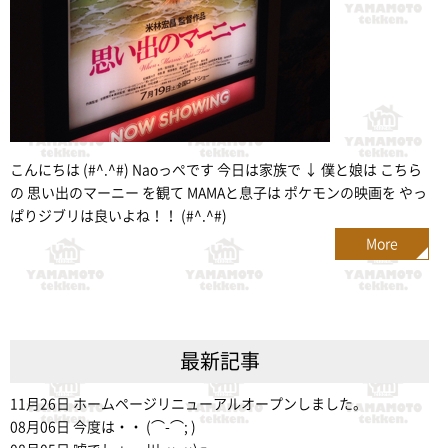
こんにちは (#^.^#) Naoっぺです 今日は家族で ↓ 僕と娘は こちら
の 思い出のマーニー を観て MAMAと息子は ポケモンの映画を やっ
ぱりジブリは良いよね！！ (#^.^#)
More
最新記事
11月26日
ホームページリニューアルオープンしました。
08月06日
今度は・・ (⌒-⌒; )