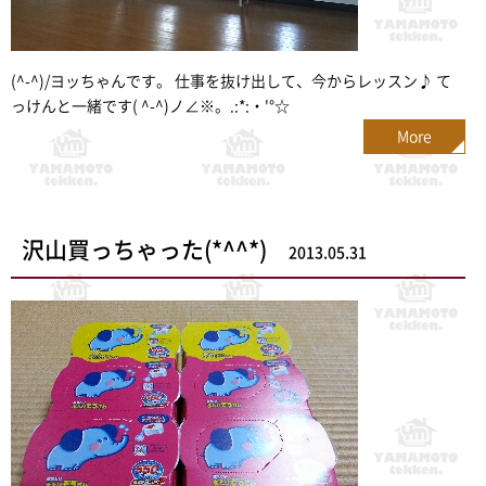
(^-^)/ヨッちゃんです。 仕事を抜け出して、今からレッスン♪ て
っけんと一緒です( ^-^)ノ∠※。.:*:・'°☆
More
沢山買っちゃった(*^^*)
2013.05.31