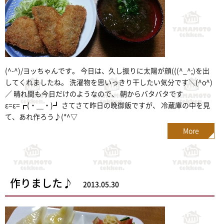
(^-^)/ヨッちゃんです。 今日は、久し振りに太陽が顔(((^_^;)を出
してくれましたね。 洗濯物を思いっきり干したい気分です＼(^o^)
／ 晴れ間も今日だけのようなので、 朝からバタバタです
ε=ε=┏(・＿・)┛ さてさて昨日の晩御飯ですが、 冷蔵庫の中を見
て、あれ作ろう♪(*^▽
More
作りました♪
2013.05.30