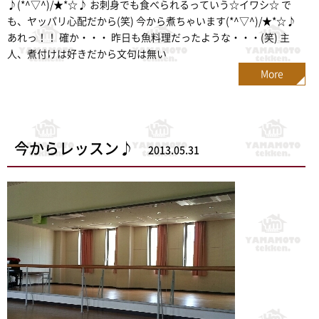
♪(*^▽^)/★*☆♪ お刺身でも食べられるっていう☆イワシ☆ で
も、ヤッパリ心配だから(笑) 今から煮ちゃいます(*^▽^)/★*☆♪
あれっ！！ 確か・・・ 昨日も魚料理だったような・・・(笑) 主
人、煮付けは好きだから文句は無い
More
今からレッスン♪
2013.05.31