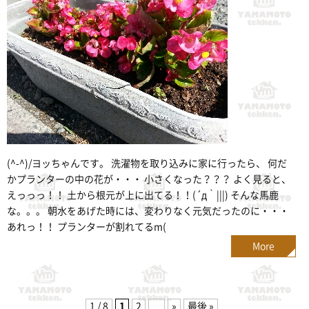
(^-^)/ヨッちゃんです。 洗濯物を取り込みに家に行ったら、 何だ
かプランターの中の花が・・・ 小さくなった？？？ よく見ると、
えっっっ！！ 土から根元が上に出てる！！(´д｀|||) そんな馬鹿
な。。。 朝水をあげた時には、変わりなく元気だったのに・・・
あれっ！！ プランターが割れてるm(
More
1 / 8
1
2
...
»
最後 »