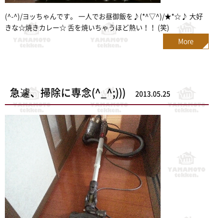
(^-^)/ヨッちゃんです。 一人でお昼御飯を♪(*^▽^)/★*☆♪ 大好
きな☆焼きカレー☆ 舌を焼いちゃうほど熱い！！ (笑)
More
急遽、掃除に専念(^_^;)))
2013.05.25