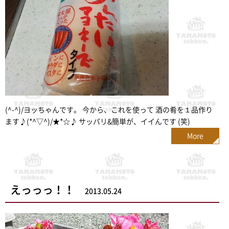
(^-^)/ヨッちゃんです。 今から、これを使って 酒の肴を１品作り
ます♪(*^▽^)/★*☆♪ サッパリ&簡単が、イイんです (笑)
More
えっっっ！！
2013.05.24