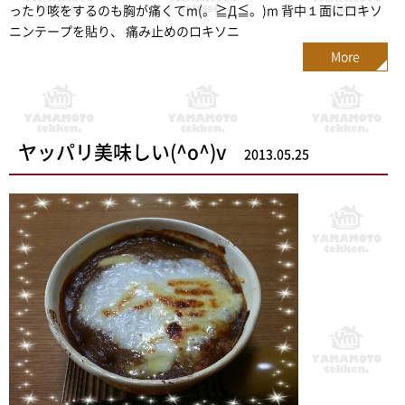
ったり咳をするのも胸が痛くてm(。≧Д≦。)m 背中１面にロキソ
ニンテープを貼り、 痛み止めのロキソニ
More
ヤッパリ美味しい(^o^)v
2013.05.25