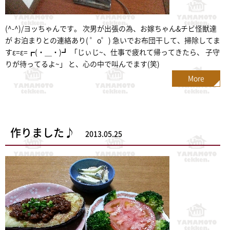
(^-^)/ヨッちゃんです。 次男が出張の為、お嫁ちゃん&チビ怪獣達
が お泊まりとの連絡あり( ゜o゜) 急いでお布団干して、掃除してま
すε=ε=┏(・＿・)┛ 「じぃじ~、仕事で疲れて帰ってきたら、 子守
りが待ってるよ~」 と、心の中で叫んでます(笑)
More
作りました♪
2013.05.25