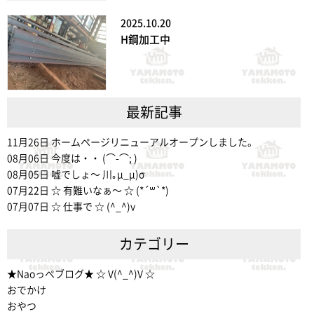
2025.10.20
H鋼加工中
最新記事
11月26日
ホームページリニューアルオープンしました。
08月06日
今度は・・ (⌒-⌒; )
08月05日
嘘でしょ〜 川｡μ_μ)σ
07月22日
☆ 有難いなぁ〜 ☆ (*´꒳`*)
07月07日
☆ 仕事で ☆ (^_^)v
カテゴリー
★Naoっぺブログ★ ☆ V(^_^)V ☆
おでかけ
おやつ