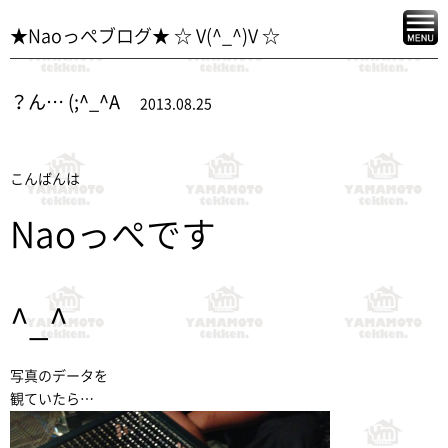
★Naoっぺブログ★ ☆ V(^_^)V ☆
？ん… (;^_^A
2013.08.25
こんばんは
Naoっぺです
^_^
写真のデータを
観ていたら…