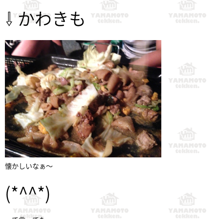
⇩ かわきも
懐かしいなぁ〜
(*^^*)