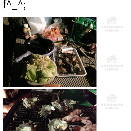
f^_^;