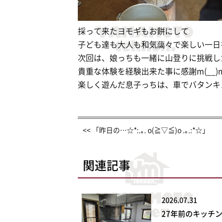
採って来たヨモギもお餅にして
子ども達も大人も和気藹々で楽しい一日
次回は、娘っちも一緒に山登りに挑戦し
貴重な体験を経験出来た事に感謝m(__)
楽しく遊んだ息子っちは、車でバタンキュー(=￣
<< 「昨日の…☆*:.｡. o(≧▽≦)o .｡.:*☆」
関連記事
2026.07.31
27年前のキッチ