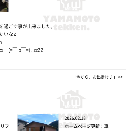
を過ごす事が出来ました。
たいな♫
m
 ρ￣=) ..zzZZ
「今から、お出掛け♪」 >>
2026.02.18
ンリフ
ホームページ更新：車