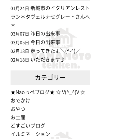
新城市のイタリアンレスト
01月24日
ラン＊タヴェルナセグレートさんへ
＊
昨日の出来事
03月07日
今日の出来事
03月05日
走ってきたよ＼(^-^)／
02月18日
いただきます♪
02月18日
カテゴリー
★Naoっぺブログ★ ☆ V(^_^)V ☆
おでかけ
おやつ
お土産
どすごいブログ
イルミネーション