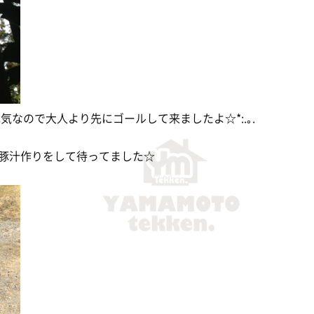
気なので大人より先にゴールして来ましたよ☆*:.｡.
豚汁作りをして待ってました☆