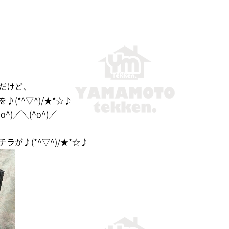
だけど、
(*^▽^)/★*☆♪
^)／＼(^o^)／
が♪(*^▽^)/★*☆♪