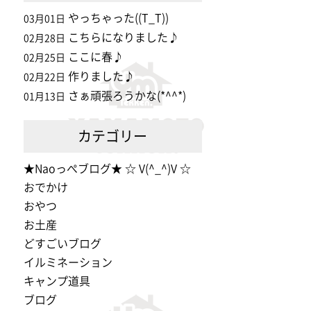
やっちゃった((T_T))
03月01日
こちらになりました♪
02月28日
ここに春♪
02月25日
作りました♪
02月22日
さぁ頑張ろうかな(*^^*)
01月13日
カテゴリー
★Naoっぺブログ★ ☆ V(^_^)V ☆
おでかけ
おやつ
お土産
どすごいブログ
イルミネーション
キャンプ道具
ブログ