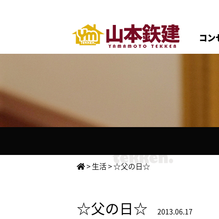
コン
>
生活
>
☆父の日☆
☆父の日☆
2013.06.17