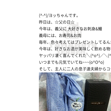
(^-^)/ヨッちゃんです。
昨日は、☆父の日☆
今年は、義父に 大好きなお刺身&鰻
義母には、お寿司&お肉
毎年、色々考えてはプレゼントしてるん
今年は、好きなお酒が美味しく飲める物を♪
ヤッパリ凄く喜んでくれた＼(^o^)／＼(^o
いつまでも元気でいてね~~~(o^O^o)
そして、主人に二人の息子達夫婦からコチラ