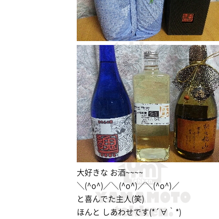
大好きな お酒~~~~
＼(^o^)／＼(^o^)／＼(^o^)／
と喜んでた主人(笑)
ほんと しあわせです(*´∀｀*)