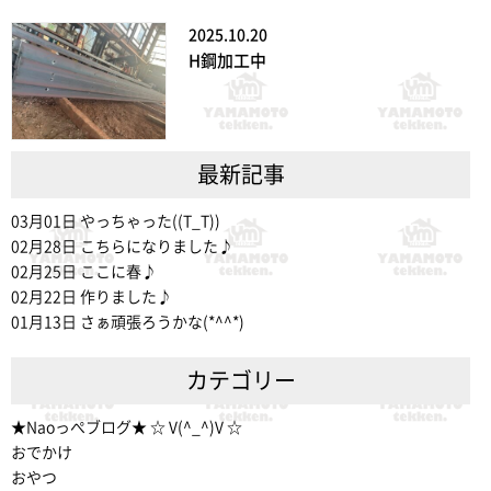
2025.10.20
H鋼加工中
最新記事
03月01日
やっちゃった((T_T))
02月28日
こちらになりました♪
02月25日
ここに春♪
02月22日
作りました♪
01月13日
さぁ頑張ろうかな(*^^*)
カテゴリー
★Naoっぺブログ★ ☆ V(^_^)V ☆
おでかけ
おやつ