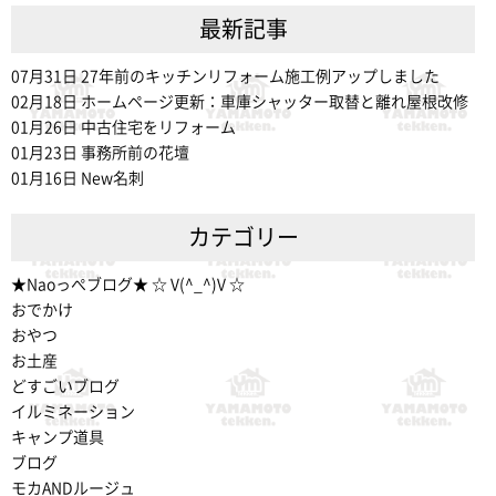
最新記事
07月31日
27年前のキッチンリフォーム施工例アップしました
02月18日
ホームページ更新：車庫シャッター取替と離れ屋根改修
01月26日
中古住宅をリフォーム
01月23日
事務所前の花壇
01月16日
New名刺
カテゴリー
★Naoっぺブログ★ ☆ V(^_^)V ☆
おでかけ
おやつ
お土産
どすごいブログ
イルミネーション
キャンプ道具
ブログ
モカANDルージュ