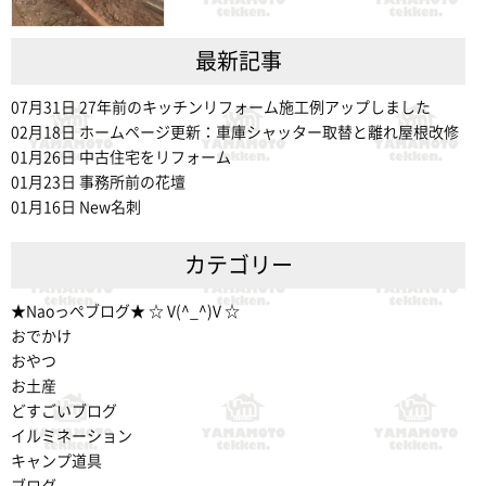
最新記事
07月31日
27年前のキッチンリフォーム施工例アップしました
02月18日
ホームページ更新：車庫シャッター取替と離れ屋根改修
01月26日
中古住宅をリフォーム
01月23日
事務所前の花壇
01月16日
New名刺
カテゴリー
★Naoっぺブログ★ ☆ V(^_^)V ☆
おでかけ
おやつ
お土産
どすごいブログ
イルミネーション
キャンプ道具
ブログ