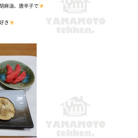
胡麻油、唐辛子で
好き