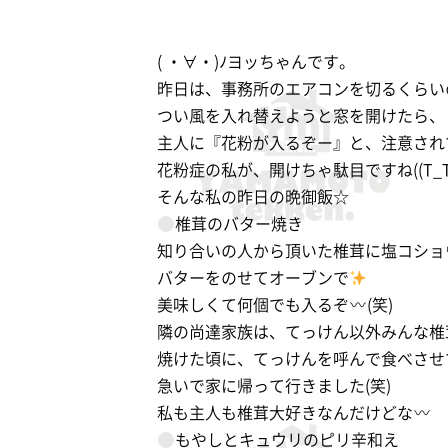
( ・∀・)ﾉヨッちゃんです。
昨日は、事務所のエアコンを切るくらい
つい風を入れ替えようと窓を開けたら、
主人に『花粉が入るぞー』と、注意され
花粉症の私が、開けちゃ駄目ですね((T_T
そんな私の昨日の晩御飯☆
椎茸のバター焼き
知り合いの人から頂いた椎茸に塩コショ
バターをのせてオーブンで
美味しくて何個でも入るぞ
(笑)
隣の尚達家族は、てっけん以外みんな椎
焼けた頃に、てっけんを呼んで食べさせ
急いで家に帰って行きました(笑)
私も主人も椎茸大好きなんだけどな
もやしとキュウリのピリ辛和え