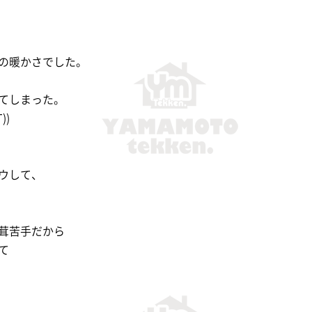
の暖かさでした。
てしまった。
))
ウして、
茸苦手だから
て