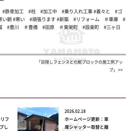
#鉄骨加工 #柱 #加工中 #乗り入れ工事 #着々と #ゴ
い朝 #寒い #頑張ります #新築 #リフォーム ＃車庫 #
城 #豊川 ＃豊橋 #田原 ＃東栄町 #設楽町 #三ヶ日
「目隠しフェンスと化粧ブロックの施工例アッ
プ」 >>
2026.02.18
ンリフ
ホームページ更新：車
プし
庫シャッター取替と離