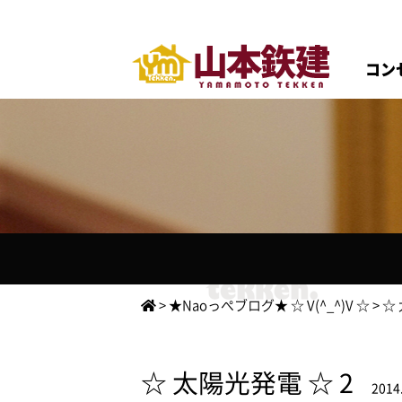
コン
>
★Naoっぺブログ★ ☆ V(^_^)V ☆
>
☆
☆ 太陽光発電 ☆ 2
2014