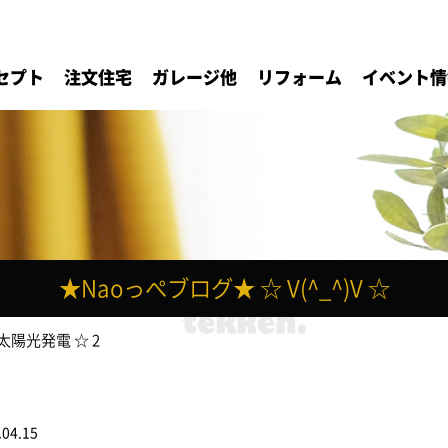
セプト
注文住宅
ガレージ他
リフォーム
イベント情
★Naoっぺブログ★ ☆ V(^_^)V ☆
 太陽光発電 ☆ 2
.04.15