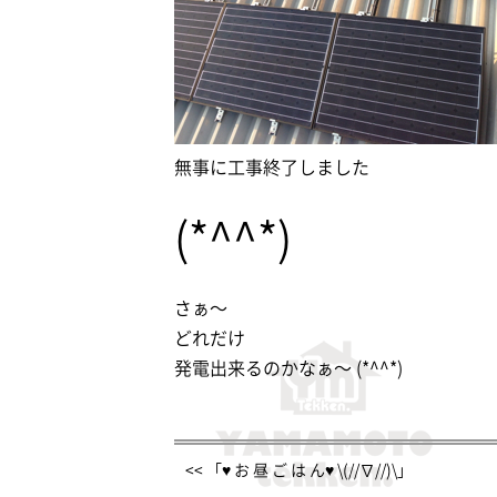
無事に工事終了しました
(*^^*)
さぁ〜
どれだけ
発電出来るのかなぁ〜 (*^^*)
<< 「♥ お 昼 ご は ん♥ \(//∇//)\」