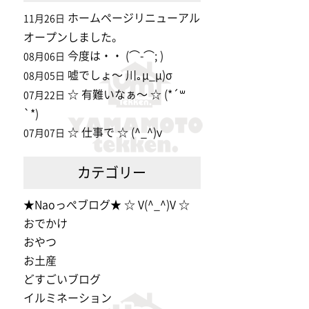
ホームページリニューアル
11月26日
オープンしました。
今度は・・ (⌒-⌒; )
08月06日
嘘でしょ〜 川｡μ_μ)σ
08月05日
☆ 有難いなぁ〜 ☆ (*´꒳
07月22日
`*)
☆ 仕事で ☆ (^_^)v
07月07日
カテゴリー
★Naoっぺブログ★ ☆ V(^_^)V ☆
おでかけ
おやつ
お土産
どすごいブログ
イルミネーション