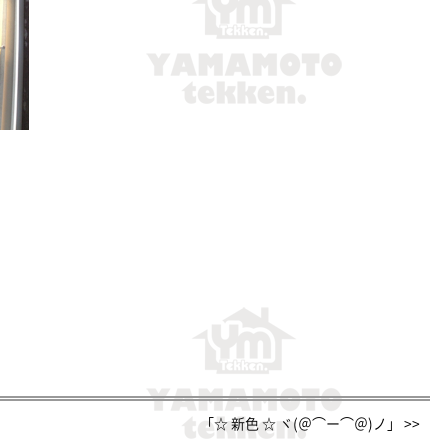
「☆ 新色 ☆ ヾ(＠⌒ー⌒＠)ノ」 >>