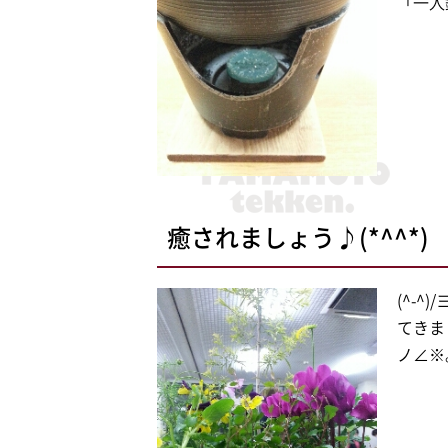
「一人
癒されましょう♪(*^^*)
(^-
てきま
ノ∠※。