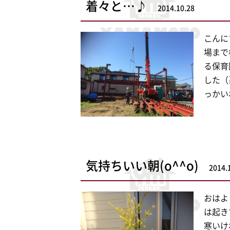
着々と…♪
2014.10.28
こんに
場まで
る保育
した（
っかい
気持ちいい朝(o^^o)
2014.
おはよ
は起き
寒いけ