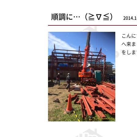
順調に…（≧∇≦）
2014.1
こんに
へ来ま
をしま