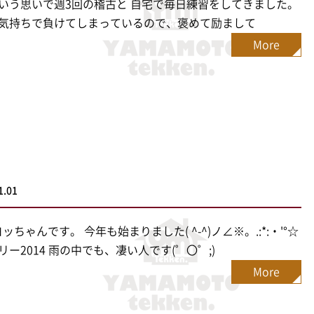
いう思いで週3回の稽古と 自宅で毎日練習をしてきました。
気持ちで負けてしまっているので、褒めて励まして
More
1.01
)/ヨッちゃんです。 今年も始まりました( ^-^)ノ∠※。.:*:・'°☆
リー2014 雨の中でも、凄い人です(゜〇゜;)
More