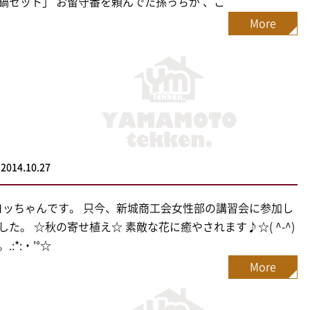
鍋セット」 お留守番を頼んでた孫っちが 、こ
More
2014.10.27
^)/ヨッちゃんです。 只今、新城商工会女性部の講習会に参加し
した。 ☆秋の寄せ植え☆ 素敵な花に癒やされます♪☆( ^-^)
.:*:・'°☆
More