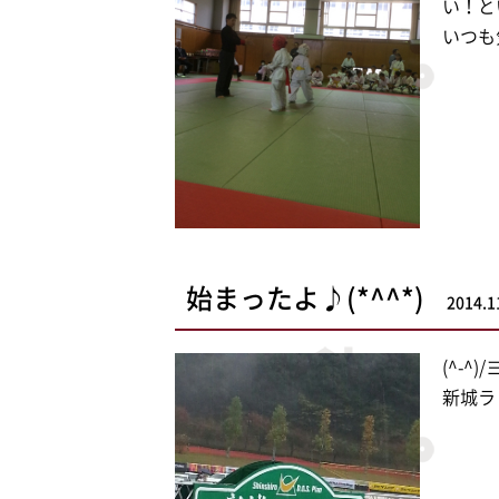
い！と
いつも
始まったよ♪(*^^*)
2014.1
(^-^
新城ラ