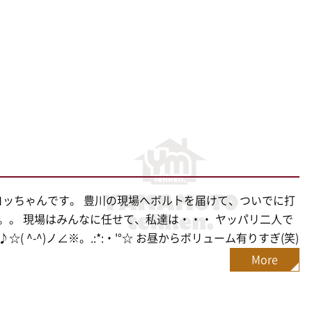
^)/ヨッちゃんです。 豊川の現場へボルトを届けて、ついでに打
。。 現場はみんなに任せて、私達は・・・ ヤッパリ二人で
☆( ^-^)ノ∠※。.:*:・'°☆ お昼からボリューム有りすぎ(笑)
More